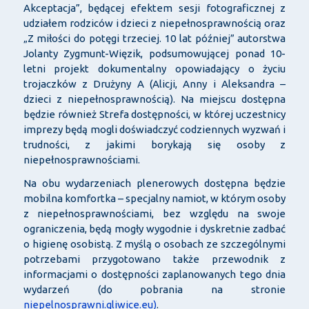
Akceptacja”, będącej efektem sesji fotograficznej z
udziałem rodziców i dzieci z niepełnosprawnością oraz
„Z miłości do potęgi trzeciej. 10 lat później” autorstwa
Jolanty Zygmunt-Więzik, podsumowującej ponad 10-
letni projekt dokumentalny opowiadający o życiu
trojaczków z Drużyny A (Alicji, Anny i Aleksandra –
dzieci z niepełnosprawnością). Na miejscu dostępna
będzie również Strefa dostępności, w której uczestnicy
imprezy będą mogli doświadczyć codziennych wyzwań i
trudności, z jakimi borykają się osoby z
niepełnosprawnościami.
Na obu wydarzeniach plenerowych dostępna będzie
mobilna komfortka – specjalny namiot, w którym osoby
z niepełnosprawnościami, bez względu na swoje
ograniczenia, będą mogły wygodnie i dyskretnie zadbać
o higienę osobistą. Z myślą o osobach ze szczególnymi
potrzebami przygotowano także przewodnik z
informacjami o dostępności zaplanowanych tego dnia
wydarzeń (do pobrania na stronie
niepelnosprawni.gliwice.eu)
.