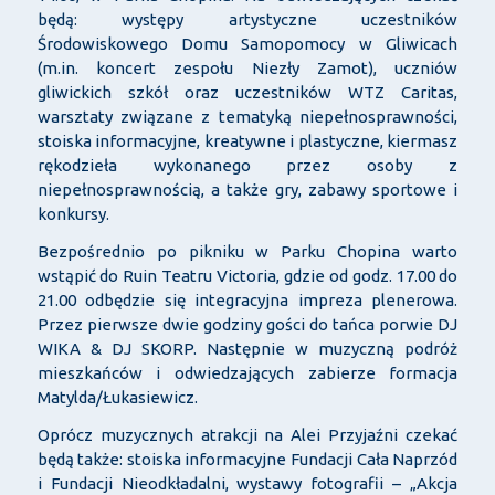
będą: występy artystyczne uczestników
Środowiskowego Domu Samopomocy w Gliwicach
(m.in. koncert zespołu Niezły Zamot), uczniów
gliwickich szkół oraz uczestników WTZ Caritas,
warsztaty związane z tematyką niepełnosprawności,
stoiska informacyjne, kreatywne i plastyczne, kiermasz
rękodzieła wykonanego przez osoby z
niepełnosprawnością, a także gry, zabawy sportowe i
konkursy.
Bezpośrednio po pikniku w Parku Chopina warto
wstąpić do Ruin Teatru Victoria, gdzie od godz. 17.00 do
21.00 odbędzie się integracyjna impreza plenerowa.
Przez pierwsze dwie godziny gości do tańca porwie DJ
WIKA & DJ SKORP. Następnie w muzyczną podróż
mieszkańców i odwiedzających zabierze formacja
Matylda/Łukasiewicz.
Oprócz muzycznych atrakcji na Alei Przyjaźni czekać
będą także: stoiska informacyjne Fundacji Cała Naprzód
i Fundacji Nieodkładalni, wystawy fotografii – „Akcja