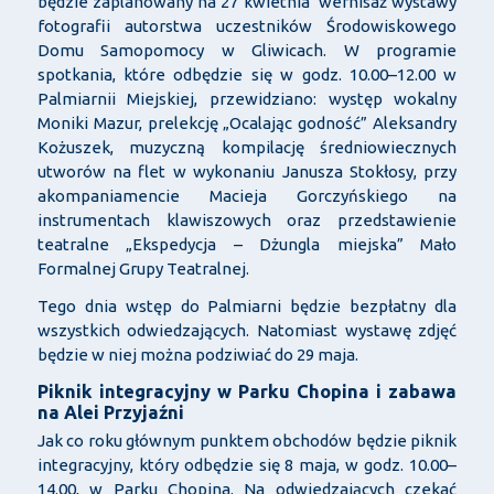
będzie zaplanowany na 27 kwietnia wernisaż wystawy
fotografii autorstwa uczestników Środowiskowego
Domu Samopomocy w Gliwicach. W programie
spotkania, które odbędzie się w godz. 10.00–12.00 w
Palmiarnii Miejskiej, przewidziano: występ wokalny
Moniki Mazur, prelekcję „Ocalając godność” Aleksandry
Kożuszek, muzyczną kompilację średniowiecznych
utworów na flet w wykonaniu Janusza Stokłosy, przy
akompaniamencie Macieja Gorczyńskiego na
instrumentach klawiszowych oraz przedstawienie
teatralne „Ekspedycja – Dżungla miejska” Mało
Formalnej Grupy Teatralnej.
Tego dnia wstęp do Palmiarni będzie bezpłatny dla
wszystkich odwiedzających. Natomiast wystawę zdjęć
będzie w niej można podziwiać do 29 maja.
Piknik integracyjny w Parku Chopina i zabawa
na Alei Przyjaźni
Jak co roku głównym punktem obchodów będzie piknik
integracyjny, który odbędzie się 8 maja, w godz. 10.00–
14.00, w Parku Chopina. Na odwiedzających czekać