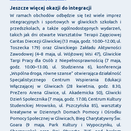
Jeszcze więcej okazji do integracji
W ramach obchodów odbędzie się też wiele imprez
integracyjnych i sportowych w gliwickich szkołach i
przedszkolach, a także ogólnodostępnych wydarzeń,
takich jak dni otwarte Warsztatów Terapii Zajęciowej
Caritas Diecezji Gliwickiej (13 maja, godz. 10.00–12.00, ul.
Toszecka 179) oraz Gliwickiego Zakładu Aktywności
Zawodowej (4–8 maja, ul. Wójtowej Wsi 47), Gliwickie
Targi Pracy dla Osób z Niepełnosprawnością (7 maja,
godz. 10.00–13.00, ul. Studzienna 6), konferencja
„Wspólna droga, równe szanse” otwierająca działalność
Specjalistycznego Centrum Wspierania Edukacji
Włączającej w Gliwicach (28 kwietnia, godz. 8.30,
PreZero Arena Gliwice, ul. Akademicka 50), Gliwicki
Dzień Społecznika (7 maja, godz. 17.00, Centrum Kultury
Studenckiej Mrowisko, ul. Pszczyńska 85), warsztaty
kreatywne w Dziennych Domach Pomocy i Ośrodku
Pomocy Społecznej w Gliwicach, Bieg Charytatywny Św.
Goara (9 maja, Park Kultury i Wypoczynku, ul.