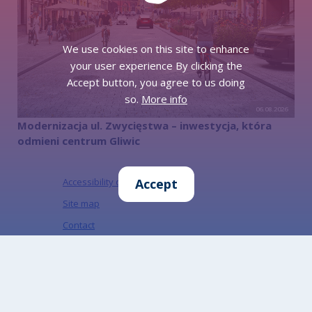
We use cookies on this site to enhance
your user experience By clicking the
Accept button, you agree to us doing
so.
More info
06.08.2026
Modernizacja ul. Zwycięstwa – inwestycja, która
odmieni centrum Gliwic
Accessibility declaration
Accept
Site map
Contact
Information on the protection of personal
data
Information on the Office's activities in ETR
Information on the activities of the office in