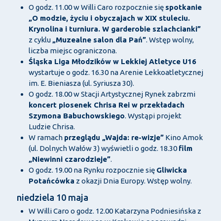
O godz. 11.00 w Willi Caro rozpocznie się
spotkanie
„O modzie, życiu i obyczajach w XIX stuleciu.
Krynolina i turniura. W garderobie szlachcianki”
z cyklu
„Muzealne salon dla Pań”
. Wstęp wolny,
liczba miejsc ograniczona.
Śląska Liga Młodzików w Lekkiej Atletyce U16
wystartuje o godz. 16.30 na Arenie Lekkoatletycznej
im. E. Bieniasza (ul. Syriusza 30).
O godz. 18.00 w Stacji Artystycznej Rynek zabrzmi
koncert piosenek Chrisa Rei w przekładach
Szymona Babuchowskiego
. Wystąpi projekt
Ludzie Chrisa.
W ramach
przeglądu „Wajda: re-wizje”
Kino Amok
(ul. Dolnych Wałów 3) wyświetli o godz. 18.30
film
„Niewinni czarodzieje”
.
O godz. 19.00 na Rynku rozpocznie się
Gliwicka
Potańcówka
z okazji Dnia Europy. Wstęp wolny.
niedziela 10 maja
W Willi Caro o godz. 12.00 Katarzyna Podniesińska z