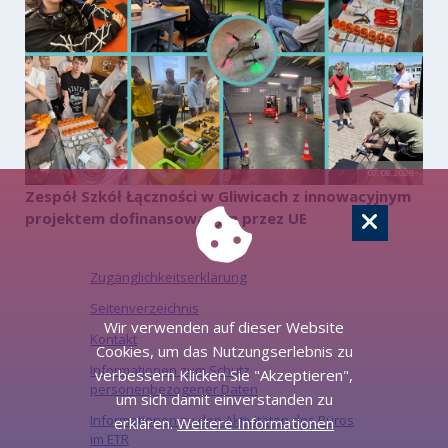
07.08.2026
Zespół Szkół Łączności w Gliwicach z innowacyjnym
projektem dofinansowanym przez UE
Zugänglichkeitserklärung
Seitenverzeichnis
Wir verwenden auf dieser Website
Kontakt
Cookies, um das Nutzungserlebnis zu
Informationen zum Schutz
verbessern Klicken Sie "Akzeptieren",
personenbezogener Daten
um sich damit einverstanden zu
Informationen zu den Aktivitäten des Büros
erklären.
Weitere Informationen
im ETR