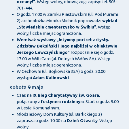
oceany!”
. Wstęp wolny, obowiązują zapisy: tel. 503-
701-444.
O godz. 17.00 w Zamku Piastowskim (ul. Pod Murami
2) archeolożka Monika Michnik poprowadzi
wykład
„Słowiańskie cmentarzysko w Świbiu”
. Wstęp
wolny, liczba miejsc ograniczona.
Wernisaż wystawy „Intymny portret artysty.
Zdzisław Beksiński i jego najbliżsi w obiektywie
Jerzego Lewczyńskiego”
rozpocznie się o godz.
17.00 w Willi Caro (ul. Dolnych Wałów 8A). Wstęp
wolny, liczba miejsc ograniczona.
W Cechowni (ul. Bojkowska 35A) o godz. 20.00
wystąpi
Adam Kalinowski
.
sobota 9 maja
Czas na
IX Bieg Charytatywny św. Goara
,
połączony z
festynem rodzinnym
. Start o godz. 9.00
w Lesie Komunalnym.
Młodzieżowy Dom Kultury (ul. Barlickiego 3)
zaprasza o godz. 10.00 na
Dzień Otwarty
. Wstęp
wolny.