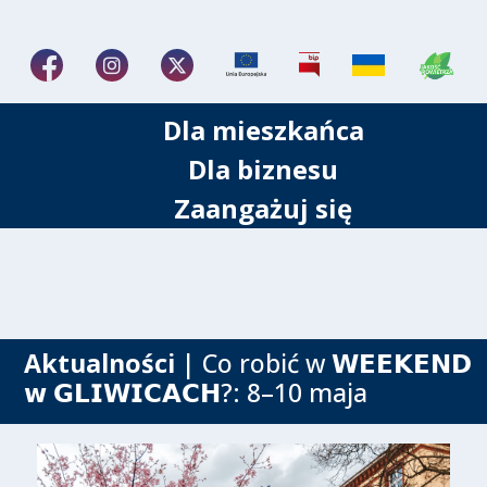
Dla mieszkańca
Dla biznesu
Zaangażuj się
Aktualności
| Co robić w 𝗪𝗘𝗘𝗞𝗘𝗡𝗗
𝘄 𝗚𝗟𝗜𝗪𝗜𝗖𝗔𝗖𝗛?: 8–10 maja