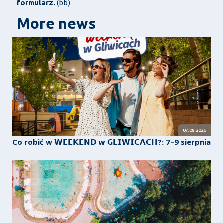
formularz.
(bb)
More news
07.08.2026
Co robić w 𝗪𝗘𝗘𝗞𝗘𝗡𝗗 𝘄 𝗚𝗟𝗜𝗪𝗜𝗖𝗔𝗖𝗛?: 7–9 sierpnia