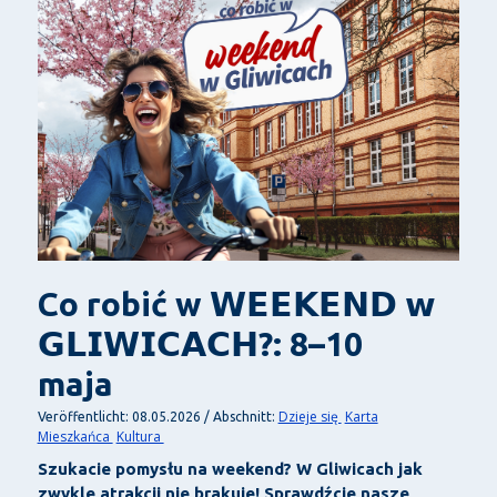
Co robić w 𝗪𝗘𝗘𝗞𝗘𝗡𝗗 𝘄
𝗚𝗟𝗜𝗪𝗜𝗖𝗔𝗖𝗛?: 8–10
maja
Dzieje się
Karta
Veröffentlicht: 08.05.2026 / Abschnitt:
Mieszkańca
Kultura
Szukacie pomysłu na weekend? W Gliwicach jak
zwykle atrakcji nie brakuje! Sprawdźcie nasze