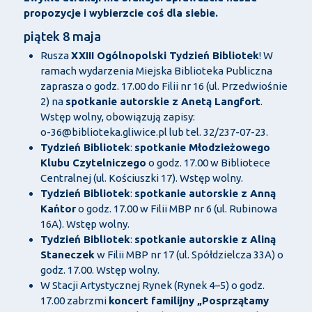
propozycje i wybierzcie coś dla siebie.
piątek 8 maja
Rusza
XXIII Ogólnopolski Tydzień Bibliotek
! W
ramach wydarzenia Miejska Biblioteka Publiczna
zaprasza o godz. 17.00 do Filii nr 16 (ul. Przedwiośnie
2) na
spotkanie autorskie z Anetą Langfort
.
Wstęp wolny, obowiązują zapisy:
o-36@biblioteka.gliwice.pl lub tel. 32/237-07-23.
Tydzień Bibliotek
:
spotkanie Młodzieżowego
Klubu Czytelniczego
o godz. 17.00 w Bibliotece
Centralnej (ul. Kościuszki 17). Wstęp wolny.
Tydzień Bibliotek
:
spotkanie autorskie z Anną
Kańtor
o godz. 17.00 w Filii MBP nr 6 (ul. Rubinowa
16A). Wstęp wolny.
Tydzień Bibliotek
:
spotkanie autorskie z Aliną
Staneczek
w Filii MBP nr 17 (ul. Spółdzielcza 33A) o
godz. 17.00. Wstęp wolny.
W Stacji Artystycznej Rynek (Rynek 4–5) o godz.
17.00 zabrzmi
koncert familijny „Posprzątamy