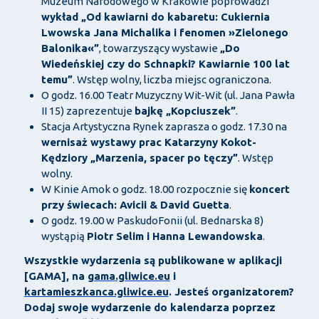
Muzeum Narodowego w Krakowie poprowadzi
wykład „Od kawiarni do kabaretu: Cukiernia
Lwowska Jana Michalika i fenomen »Zielonego
Balonika«”
, towarzyszący wystawie
„Do
Wiedeńskiej czy do Schnapki? Kawiarnie 100 lat
temu”
. Wstęp wolny, liczba miejsc ograniczona.
O godz. 16.00 Teatr Muzyczny Wit-Wit (ul. Jana Pawła
II 15) zaprezentuje
bajkę „Kopciuszek”
.
Stacja Artystyczna Rynek zaprasza o godz. 17.30 na
wernisaż wystawy prac Katarzyny Kokot-
Kędziory „Marzenia, spacer po tęczy”
. Wstęp
wolny.
W Kinie Amok o godz. 18.00 rozpocznie się
koncert
przy świecach: Avicii & David Guetta
.
O godz. 19.00 w PaskudoFonii (ul. Bednarska 8)
wystąpią
Piotr Selim i Hanna Lewandowska
.
Wszystkie wydarzenia są publikowane w aplikacji
[GAMA], na
gama.gliwice.eu
i
kartamieszkanca.gliwice.eu
. Jesteś organizatorem?
Dodaj swoje wydarzenie do kalendarza poprzez