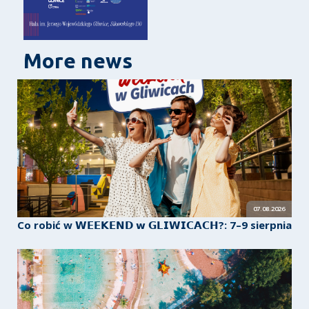
More news
07.08.2026
Co robić w 𝗪𝗘𝗘𝗞𝗘𝗡𝗗 𝘄 𝗚𝗟𝗜𝗪𝗜𝗖𝗔𝗖𝗛?: 7–9 sierpnia