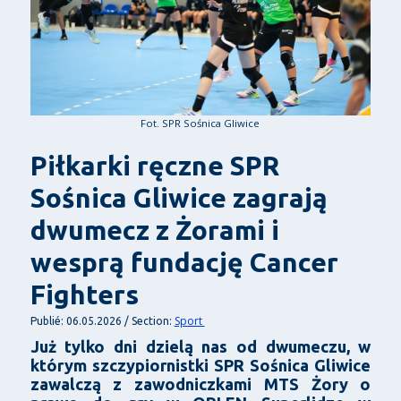
Fot. SPR Sośnica Gliwice
Piłkarki ręczne SPR
Sośnica Gliwice zagrają
dwumecz z Żorami i
wesprą fundację Cancer
Fighters
Sport
Publié: 06.05.2026 / Section:
Już tylko dni dzielą nas od dwumeczu, w
którym szczypiornistki SPR Sośnica Gliwice
zawalczą z zawodniczkami MTS Żory o