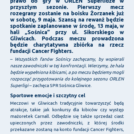
prawo do gry w ORLEN Superlidze w
przyszłym sezonie. Pierwszy mecz
rozegrany zostanie na boisku Żorzanek już
w sobotę, 9 maja. Szansą na rewanż będzie
spotkanie zaplanowane w środę, 13 maja, w
hali „Sośnica” przy ul. Sikorskiego w
Gliwicach. Podczas meczu prowadzona
będzie charytatywna zbiórka na rzecz
fundacji Cancer Fighters.
–
Wszystkich fanów Sośnicy zachęcamy, by wspierali
nasze zawodniczki w tej konfrontacji. Wierzymy, że hala
będzie wypełniona kibicami, a po meczu będziemy mogli
rozpocząć przygotowania do kolejnego sezonu ORLEN
Superligi
– zachęca SPR Sośnica Gliwice.
Sportowe emocje i szczytny cel
Meczowi w Gliwicach tradycyjnie towarzyszyć będą
atrakcje, takie jak konkursy dla kibiców czy występ
mażoretek Carnall. Odbędzie się także sprzedaż ciast
upieczonych przez zawodniczki, z której środki
przekazane zostaną na konto fundacji Cancer Fighters,