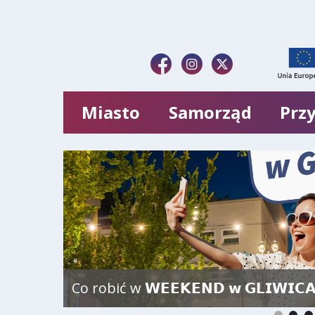
Miasto
Samorząd
Przy
Co robić w 𝗪𝗘𝗘𝗞𝗘𝗡𝗗 𝘄 𝗚𝗟𝗜𝗪𝗜𝗖