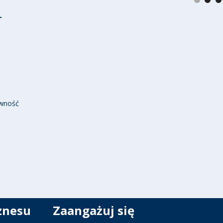
wność
znesu
Zaangażuj się