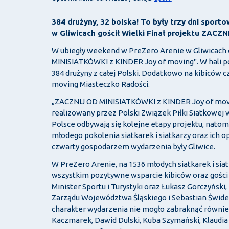
384 drużyny, 32 boiska! To były trzy dni sporto
w Gliwicach gościł Wielki Finał projektu ZAC
W ubiegły weekend w PreZero Arenie w Gliwicach o
MINISIATKÓWKI z KINDER Joy of moving". W hali poja
384 drużyny z całej Polski. Dodatkowo na kibiców c
moving Miasteczko Radości.
„ZACZNIJ OD MINISIATKÓWKI z KINDER Joy of movin
realizowany przez Polski Związek Piłki Siatkowej 
Polsce odbywają się kolejne etapy projektu, nato
młodego pokolenia siatkarek i siatkarzy oraz ich 
czwarty gospodarzem wydarzenia były Gliwice.
W PreZero Arenie, na 1536 młodych siatkarek i si
wszystkim pozytywne wsparcie kibiców oraz gości s
Minister Sportu i Turystyki oraz Łukasz Gorczyńsk
Zarządu Województwa Śląskiego i Sebastian Świders
charakter wydarzenia nie mogło zabraknąć również s
Kaczmarek, Dawid Dulski, Kuba Szymański, Klaudia