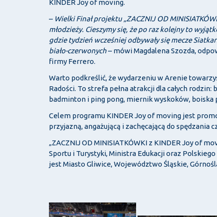
KINDER Joy of moving.
–
Wielki Finał projektu „ZACZNIJ OD MINISIATKÓWKI
młodzieży. Cieszymy się, że po raz kolejny to wyją
gdzie tydzień wcześniej odbywały się mecze Siatkar
biało-czerwonych
– mówi Magdalena Szozda, odpow
firmy Ferrero.
Warto podkreślić, że wydarzeniu w Arenie towarz
Radości. To strefa pełna atrakcji dla całych rodzin:
badminton i ping pong, miernik wyskoków, boiska p
Celem programu KINDER Joy of moving jest promocj
przyjazną, angażującą i zachęcającą do spędzania 
„ZACZNIJ OD MINISIATKÓWKI z KINDER Joy of mov
Sportu i Turystyki, Ministra Edukacji oraz Polskie
jest Miasto Gliwice, Województwo Śląskie, Górnośl