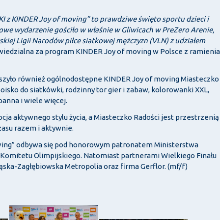
 z KINDER Joy of moving” to prawdziwe święto sportu dzieci i
tkowe wydarzenie gościło w właśnie w Gliwicach w PreZero Arenie,
skiej Ligii Narodów piłce siatkowej mężczyzn (VLN) z udziałem
iedzialna za program KINDER Joy of moving w Polsce z ramienia
yszyło również ogólnodostępne KINDER Joy of moving Miasteczko
 boisko do siatkówki, rodzinny tor gier i zabaw, kolorowanki XXL,
anna i wiele więcej.
a aktywnego stylu życia, a Miasteczko Radości jest przestrzenią
czasu razem i aktywnie.
ing” odbywa się pod honorowym patronatem Ministerstwa
go Komitetu Olimpijskiego. Natomiast partnerami Wielkiego Finału
ąska-Zagłębiowska Metropolia oraz firma Gerflor. (mf/f)