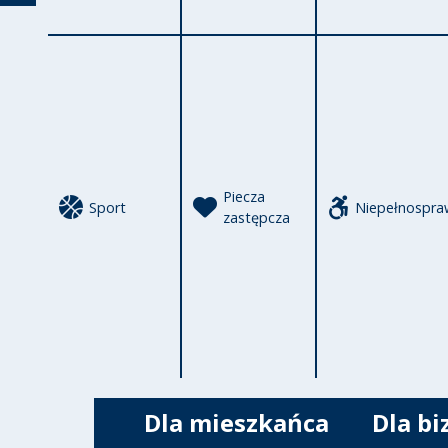
Piecza
Sport
Niepełnospra
zastępcza
Dla mieszkańca
Dla bi