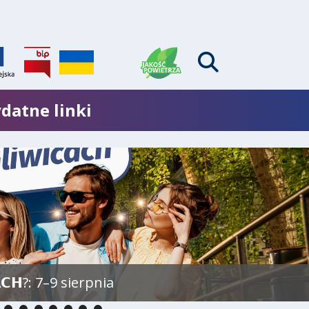
datne linki
𝗖𝗛?: 7–9 sierpnia