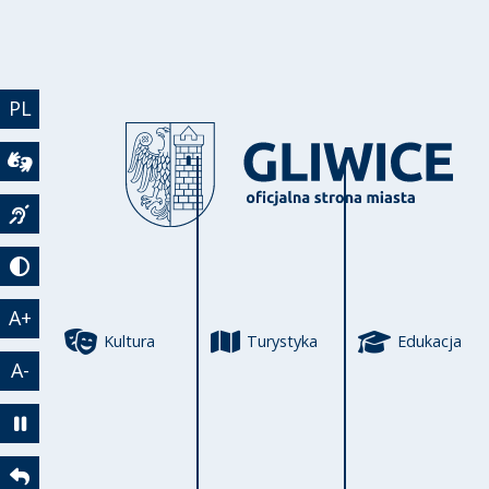
Przejdź do treści
PL
Wideotłumacz
Język migowy
Tryb kontrastowy
A+
Kultura
Turystyka
Edukacja
A-
Zatrzymaj animację
Powrót