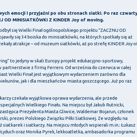
wych emocji i przyjaźni po obu stronach siatki. Po raz czwart
ZNIJ OD MINISIATKÓWKI Z KINDER Joy of moving.
dbył się Wielki Finał ogólnopolskiego projektu "ZACZNIJ OD
wiły się 34 boiska do minisiatkówki, na których spotkały się aż
zekały atrakcje – od muzeum siatkówki, aż po strefę KINDER Joy o
g” to jedyny w skali Europy projekt edukacyjno-sportowy,
w partnerstwie z firmą Ferrero. Od września do czerwca w całej
miast Wielki Finał jest wyjątkowym wydarzeniem zarówno dla
opiekunów, jak i dla mieszkańców miasta goszczącego. Już po raz
atkarzy czekała wyjątkowa oprawa wydarzenia, ale przede
pecjalnych Wielkiego Finału. Na miejscu był Jakub Rutnicki,
i, zastępca Prezydenta Miasta Gliwice, Waldemar Bojarun, członek
ki, prezes Polskiego Związku Piłki Siatkowej. Ze względu na
iatkarek i siatkarzy. Na miejscu młodych wspierali m.in.: Łukasz
 Łyduch oraz Monika Pyrek, lekkoatletka, ambasadorka programu