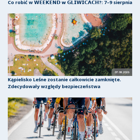
Co robić w 𝗪𝗘𝗘𝗞𝗘𝗡𝗗 𝘄 𝗚𝗟𝗜𝗪𝗜𝗖𝗔𝗖𝗛?: 7–9 sierpnia
07.08.2026
Kąpielisko Leśne zostanie całkowicie zamknięte.
Zdecydowały względy bezpieczeństwa