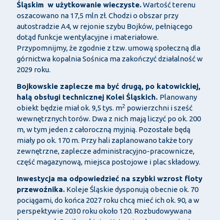
Śląskim w użytkowanie wieczyste.
Wartość terenu
oszacowano na 17,5 mln zł. Chodzi o obszar przy
autostradzie A4, w rejonie szybu Bojków, pełniącego
dotąd funkcje wentylacyjne i materiałowe.
Przypomnijmy, że zgodnie z tzw. umową społeczną dla
górnictwa kopalnia Sośnica ma zakończyć działalność w
2029 roku.
Bojkowskie zaplecze ma być drugą, po katowickiej,
halą obsługi technicznej Kolei Śląskich.
Planowany
2
obiekt będzie miał ok. 9,5 tys. m
powierzchni i sześć
wewnętrznych torów. Dwa z nich mają liczyć po ok. 200
m, w tym jeden z całoroczną myjnią. Pozostałe będą
miały po ok. 170 m. Przy hali zaplanowano także tory
zewnętrzne, zaplecze administracyjno-pracownicze,
część magazynową, miejsca postojowe i plac składowy.
Inwestycja ma odpowiedzieć na szybki wzrost floty
przewoźnika.
Koleje Śląskie dysponują obecnie ok. 70
pociągami, do końca 2027 roku chcą mieć ich ok. 90, a w
perspektywie 2030 roku około 120. Rozbudowywana