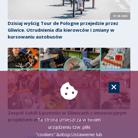
07.08.2026
Dzisiaj wyścig Tour de Pologne przejedzie przez
Gliwice. Utrudnienia dla kierowców i zmiany w
kursowaniu autobusów
07.08.2026
Zespół Szkół Łączności w Gliwicach z innowacyjnym
Ta strona umieszcza w twoim
projektem dofinansowanym przez UE
urządzeniu tzw. pliki
"cookies".&nbsp;Ustawienie lub
Deklaracja dostępności