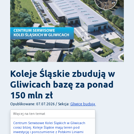
Koleje Śląskie zbudują w
Gliwicach bazę za ponad
150 mln zł
Gliwice budują
Opublikowane: 07.07.2026 / Sekcja:
Więcej na ten temat
Centrum Serwisowe Kolei Śląskich w Gliwicach
coraz bliżej. Koleje Śląskie mają teren pod
inwestycję i porozumienie z Polskimi Liniami