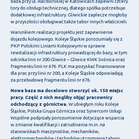
baza przy ul. Raciborskiej w Katowicach zapewni cztery
tory do obsługi technicznej, dlatego spółka potrzebuje
dodatkowej infrastruktury. Gliwickie zaplecze mogłoby
w przyszłości obsługiwać także tabor innych właścicieli.
Warunkiem realizacji projektu jest zapewnienie
dojazdu kolejowego. Koleje Śląskie porozumiały się z
PKP Polskimi Liniami Kolejowymi w sprawie
rewitalizacji infrastruktury prowadzącej do bazy, w tym
odcinka linii nr 200 Gliwice – Gliwice KWK Sośnica oraz
fragmentu linii nr 676. PLK ma pozyskać finansowanie
dla prac przy linii nr 200, a Koleje Śląskie odpowiadają
za przebudowę fragmentu linii nr 676.
Nowa baza ma docelowo stworzyć ok. 150 miejsc
pracy. Część z nich mogliby objąć pracownicy
odchodzący z górnictwa.
W ubiegłym roku Koleje
Śląskie, Polska Grupa Górnicza oraz Synercom Usługi
Wspólne podpisały porozumienie dotyczące wsparcia
w zmianie kwalifikacji i zatrudnienia m.in. na
stanowiskach maszynistów, mechaników,
elektromechaników i techników utrzymania taboru.